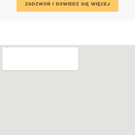
ZADZWOŃ I DOWIEDZ SIĘ WIĘCEJ