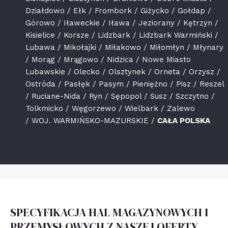
Działdowo / Ełk / Frombork / Giżycko / Gołdap /
Górowo / Iławeckie / Iława / Jeziorany / Kętrzyn /
Kisielice / Korsze / Lidzbark / Lidzbark Warmiński /
Lubawa / Mikołajki / Miłakowo / Miłomłyn / Młynary
/ Morąg / Mrągowo / Nidzica / Nowe Miasto
Lubawskie / Olecko / Olsztynek / Orneta / Orzysz /
Ostróda / Pasłęk / Pasym / Pieniężno / Pisz / Reszel
/ Ruciane-Nida / Ryn / Sępopol / Susz / Szczytno /
Tolkmicko / Węgorzewo / Wielbark / Zalewo
/ WOJ. WARMIŃSKO-MAZURSKIE /
CAŁA POLSKA
SPECYFIKACJA HAL MAGAZYNOWYCH I
PRZEMYSŁOWYCH Z NASZEJ OFERTY